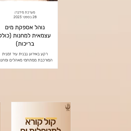
מערכת מידברן
28 בספט׳ 2023
נוהל אספקת מים
עצמאית למחנות (כולל
בריכות)
רקע באירוע נבנית עיר זמנית
המורכבת ממתחמי מאהלים ומחנו
נושא, הכוללים ציליות, אוהלים,
מזרנים, מתקנים וכו'. בזמן ימי
האירוע, מטעמי רישוי,...