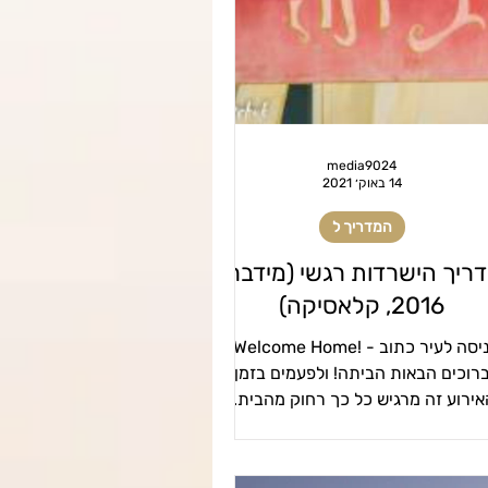
22קראוונים
הקמות22
חשל"ש
media9024
14 באוק׳ 2021
המדריך ל
ריך הישרדות רגשי (מידברן
2016, קלאסיקה)
בכניסה לעיר כתוב - !Welcome Home או
רוכים הבאות הביתה! ולפעמים בזמן
אירוע זה מרגיש כל כך רחוק מהבית..
ריך ההישרדות של ברנינג מן מכיל...