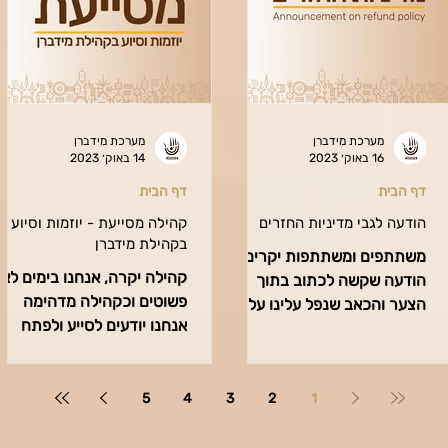
מערכת מידברן
מערכת מידברן
16 באוק׳ 2023
14 באוק׳ 2023
דף הבית
דף הבית
הודעה לגבי מדיניות החזרים
קהילה מסייעת - יוזמות וסיוע
בקהילת מידברן
משתתפים ומשתתפות יקרים, זו
קהילה יקרה, אנחנו בימים לא
הודעה שקשה לכתוב בתוך
פשוטים וכקהילה מדהימה
הצער והכאב שנפל עלינו על
אנחנו יודעים לסייע ולפתח
אובדן חיים של קרובים ואהובים
יוזמות נהדרות. פתחנו טבלת
בהם גם חברי קהילת מידברן,
ריכוז לכל היוזמות כדי לסייע
בתוך...
בחשיפה...
5
4
3
2
1