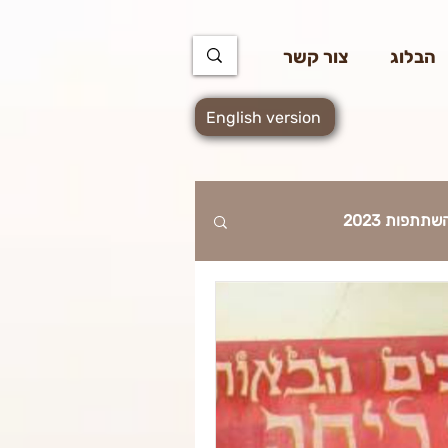
https://docs.google.com/spreadsheets/d/1u7PWTV5N3hbxAiyUqW-cUsouueb05j9EH1OBz_an1JQ
הבלוג
צור קשר
English version
שתתפות 2023
2023
ספקים 2023