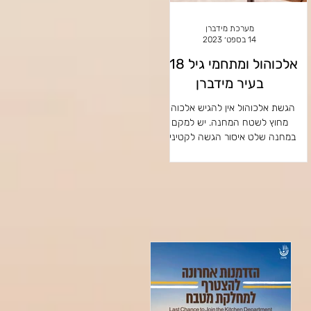
מערכת מידברן
14 בספט׳ 2023
אלכוהול ומתחמי גיל 18+
בעיר מידברן
הגשת אלכוהול אין להגיש אלכוהול
מחוץ לשטח המחנה. יש למקם
במחנה שלט איסור הגשה לקטינים
גודל 40*50 מינימום בנוסח הבא -
״מכירה או הגשה של...