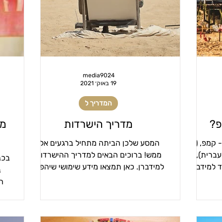
בנה ביתך22
מידברן 22 - מפגשים
22כרטיסים
המדריך ל
בדרך למידברן22
ספקים22
עמותה
media9024
19 באוק׳ 2021
המדריך ל
פ?
מדריך הישרדות
מד
 קמפ, (או
המסע שלכן הביתה מתחיל ברגעים אלו
רית), זו
ממש! ברוכים הבאים למדריך ההישרדות
 למידברן.
למידברן. כאן תמצאו מידע שימושי שיהפוך
ב
.
את שהותכם בעיר מידברן בעיר...
ה
מד