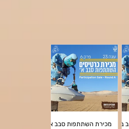
 ב'
מכירת השתתפות סבב א'