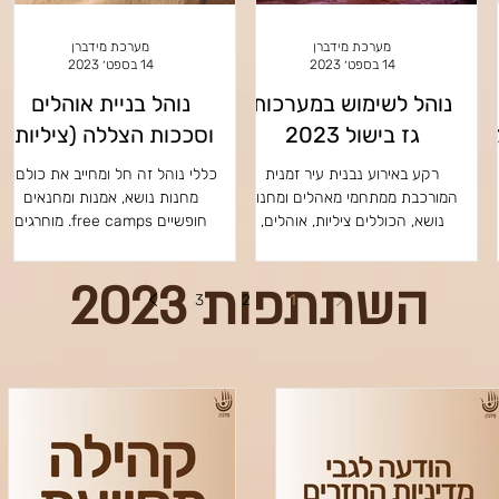
מערכת מידברן
מערכת מידברן
14 בספט׳ 2023
14 בספט׳ 2023
נוהל לשימוש במערכות
נוהל בניית אוהלים
גז בישול 2023
וסככות הצללה (ציליות)
רקע באירוע נבנית עיר זמנית
כללי נוהל זה חל ומחייב את כולם -
המורכבת ממתחמי מאהלים ומחנות
מחנות נושא, אמנות ומחנאים
נושא, הכוללים ציליות, אוהלים,
חופשיים free camps. מוחרגים
ת
מזרנים, מתקנים וכו'. מדובר
אוהלים אישיים וסככות גזיבו
בחומרים דליקים. שימוש לא...
שגובהם המרבי עד 2.20...
השתתפות 2023
3
2
1