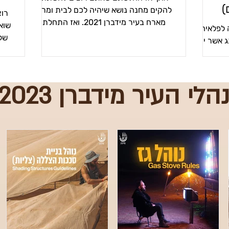
)
להקים מחנה נושא שיהיה לכם לבית ומרחב
רוצ
מארח בעיר מידברן 2021. ואז התחלתם
שוא
 לפלאיה!
להסתבך … זה קורה לכולנו. אנחנו...
של
 אשר יהיו
ם לכל מי
רי...
הלי העיר מידברן 2023