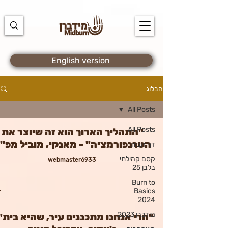
https://docs.google.com/spreadsheets/d/1u7PWTV5N3hbxAiyUqW-
cUsouueb05j9EH1OBz_an1JQ/edit#gid=0
English version
הבלוג
All Posts
All Posts
"התהליך הארוך הוא זה שיוצר את
הטרנפורמציה" - מאנקי, מוביל מפ"
דף הבית
קסם קהילתי
webmaster6933
בלבן 25
Burn to
Basics
2024
מידברן 2023
"הרי אנחנו מתכננים עיר, שהיא בית" 