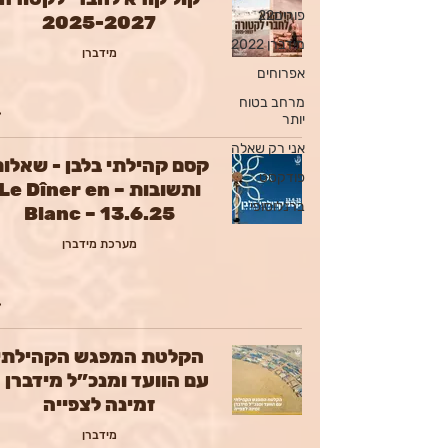
פורים22
2025-2027
מידברן 2022
מידברן
אפרוחים
מרחב בטוח
יותר
אני רק שאלה
קסם קהילתי בלבן - שאלו
פודקסט
ותשובות – Le Dîner en
ברנלוסופי
Blanc – 13.6.25
מערכת מידברן
הקלטת המפגש הקהילתי
עם הוועד ומנכ”ל מידברן 
זמינה לצפייה
מידברן