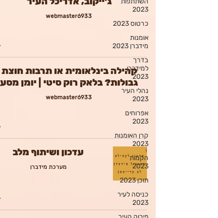
ג'ייקוב, אדריכל העיר
השתתפות
2023
webmaster6933
כרטוס 2023
אומנות
מידברן 2023
בדרך
למידברן
קהילה בינלאומית או תרבות חוצת
2023
גבולות? בלאק רוק סיטי | יומן מסע
נהלי העיר
webmaster6933
2023
אפרוחים
2023
קרן האומנות
2023
עדכון ושיתוף מלב
הקמות
2023
מערכת מידברן
תוכן 2023
כניסה לעיר
2023
פירוק העיר