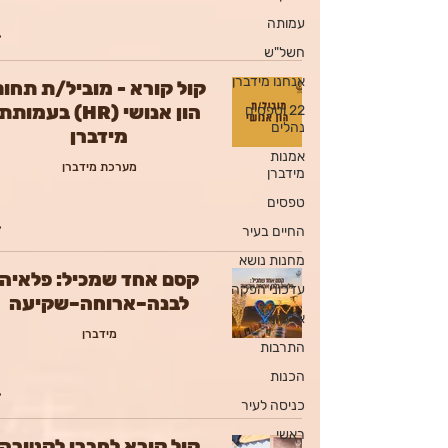
עמותה
חשל"ש
אנחנו מידברן
קול קורא - מוביל/ת תחום
הון אנושי (HR) בעמותת
22 וטפסים
נהלים
מידברן
אמנות
מערכת מידברן
מידברן
טפסים
החיים בעיר
מחנות נושא
קסם אחד שמכיל: פלאיה
עדכוני הפקה
לבנה–ארוחה–שקיעה
ארכיון
מידברן
התרבות
הכנות
כניסה לעיר
ראשי
קול קורא לחברי לקטורה